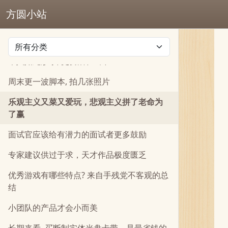
程序员的真实生活
方圆小站
少数服从多数还是多数服从少数
干净的水与干净的内容
个人如此渺小, 更要活在当下
周末更一波脚本, 拍几张照片
乐观主义又菜又爱玩，悲观主义拼了老命为
了赢
面试官应该给有潜力的面试者更多鼓励
专家建议供过于求，天才作品极度匮乏
优秀游戏有哪些特点? 来自手残党不客观的总
结
小团队的产品才会小而美