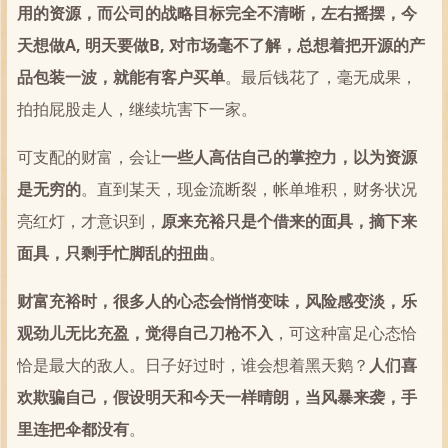
用的资源，而公司的战略目标完全不清晰，左右摇摆，今
天想做A, 明天要做B, 对市场毫不了解，总想着把开源的产
品包装一波，就能有客户买单
。最后钱花了，毫无成果，
拍拍屁股走人，继续坑害下一家。
可支配的财富，会让
一些人高估自己的掌控力，以为资源
是无穷的
。直到某天，现金流断裂，帐单堆积，财务状况
亮红灯，才意识到，
原来充裕只是个借来的面具，摘下来
面具，只剩手忙脚乱的扭曲
。
财富充裕时，很多人的心态会悄悄变味，风险感变淡，乐
观劲儿无比充盈，觉得自己刀枪不入
，可这种富足心态恰
恰是最大的敌人。日子好过时，谁会想着黑天鹅？
人们喜
欢欺骗自己，假设明天和今天一样晴朗，当风暴来袭，手
里连把伞都没有
。