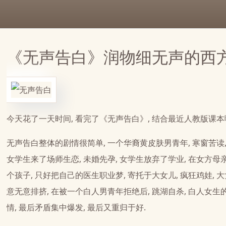
《无声告白》润物细无声的西
今天花了一天时间, 看完了《无声告白》, 结合最近人教版课本曝
无声告白整体的剧情很简单, 一个华裔黄皮肤男青年, 寒窗苦读
女学生来了场师生恋, 未婚先孕, 女学生放弃了学业, 在女方母
个孩子, 只好把自己的医生职业梦, 寄托于大女儿, 疯狂鸡娃, 
意无意排挤, 在被一个白人男青年拒绝后, 跳湖自杀, 白人女生
情, 最后矛盾集中爆发, 最后又重归于好.