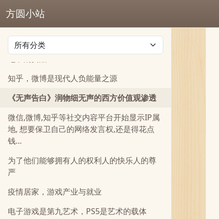
结
方圆小站
小团队的产品才会小而美
长期来看, 买断制实体光盘卡带，是最省钱的
电子消费品
知乎，微博是现代人负能量之源
《无声告白》润物细无声的西方价值观渗透
微信,微博,知乎等社交内容平台开始显示IP属
地, 想要保卫自己的网络发言权,还是得花点
钱…
为了他们能够拥有人的权利人的快乐人的尊
严
疫情居家，游戏产业与就业
电子游戏是第九艺术，PS5是艺术的载体