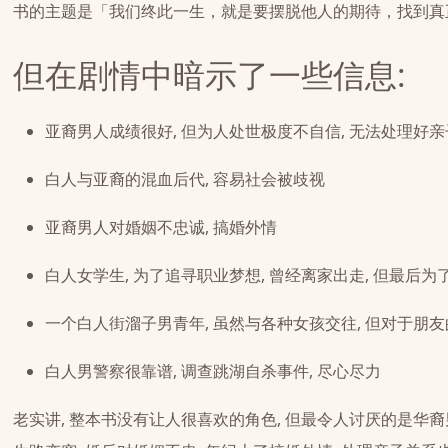
书的主题是「我们终此一生，就是要摆脱他人的期待，找到真
但在剧情中暗示了一些信息:
亚裔男人成绩很好, 但为人处世极度不自信, 无法处理好亲
白人与亚裔的混血后代, 容易社会被歧视
亚裔男人对婚姻不忠诚, 搞婚外情
白人女学生, 为了追寻职业梦想, 曾经离家出走, 但最后为了
一个白人街溜子男青年, 虽然与各种女孩交往, 但对于朋友
白人男警察很靠谱, 调查跳湖自杀事件, 尽心尽力
老实讲, 整本书没有让人很喜欢的角色, 但最令人讨厌的是华裔男