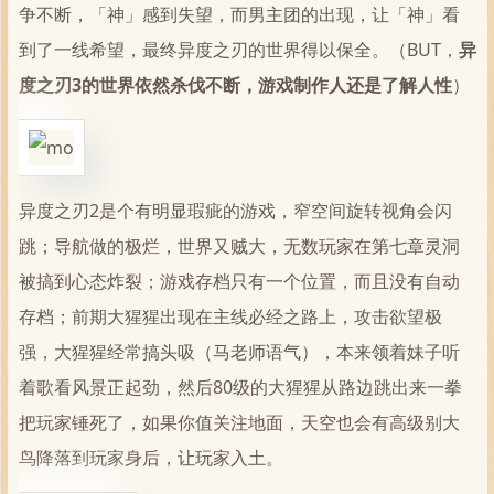
争不断，「神」感到失望，而男主团的出现，让「神」看
到了一线希望，最终异度之刃的世界得以保全。（BUT，
异
度之刃3的世界依然杀伐不断，游戏制作人还是了解人性
）
异度之刃2是个有明显瑕疵的游戏，窄空间旋转视角会闪
跳；导航做的极烂，世界又贼大，无数玩家在第七章灵洞
被搞到心态炸裂；游戏存档只有一个位置，而且没有自动
存档；前期大猩猩出现在主线必经之路上，攻击欲望极
强，大猩猩经常搞头吸（马老师语气），本来领着妹子听
着歌看风景正起劲，然后80级的大猩猩从路边跳出来一拳
把玩家锤死了，如果你值关注地面，天空也会有高级别大
鸟降落到玩家身后，让玩家入土。